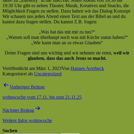
Jahre zu „truestory“ in die JuKi ein. Jeden Abend von 18:30 bis
19:30 Uhr gibt es neben Theater, Musik, Kreatives und Snacks, die
Möglichkeit Fragen zu stellen. Dazu haben wir das Dialog Konzept:
Wir schauen uns jeden Abend einen Text aus der Bibel an und du
kannst dazu fragen stellen. Du kannst Z.B. fragen:
„Was hat das mit mir zu tun?“
„Warum soll man überhaupt noch was mit Kirche zutun haben?“
„Wie kann man an so etwas Glauben“
Deine Fragen sind uns wichtig und wir nehmen sie ernst,
weil wir
glauben, dass das auch Jesus so macht.
Veröffentlicht am
März 1, 2023
Von
Hannes Averbeck
Kategorisiert als
Uncategorized
Beitragsnavigation
Vorheriger Beitrag
wohnwoche vom 17.11. bis zum 21.11.25
Nächster Beitrag
Weitere Infos wohnwoche
Suchen