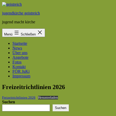
Zum
Inhalt
jugendkirche geistreich
springen
jugend macht kirche
Menü
Schließen
Startseite
News
Über uns
Angebote
Fotos
Kontakt
FÖR JuKi
Impressum
Freizeitrichtlinien 2026
Freizeitrichtlinien 2026
Herunterladen
Suchen
Suchen